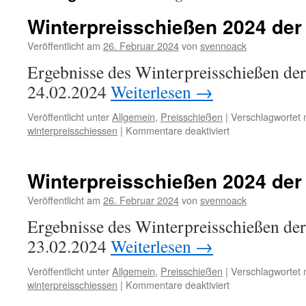
Winterpreisschießen 2024 der
Veröffentlicht am
26. Februar 2024
von
svennoack
Ergebnisse des Winterpreisschießen de
24.02.2024
Weiterlesen
→
Veröffentlicht unter
Allgemein
,
Preisschießen
|
Verschlagwortet 
für
winterpreisschiessen
|
Kommentare deaktiviert
Winterpreisschie
2024
der
Winterpreisschießen 2024 de
Herren
Veröffentlicht am
26. Februar 2024
von
svennoack
Ergebnisse des Winterpreisschießen d
23.02.2024
Weiterlesen
→
Veröffentlicht unter
Allgemein
,
Preisschießen
|
Verschlagwortet 
für
winterpreisschiessen
|
Kommentare deaktiviert
Winterpreisschie