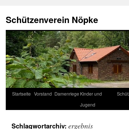
Zum
Inhalt
Schützenverein Nöpke
springen
Startseite
Vorstand
Damenriege
Kinder und
Schüt
Jugend
ergebnis
Schlagwortarchiv: