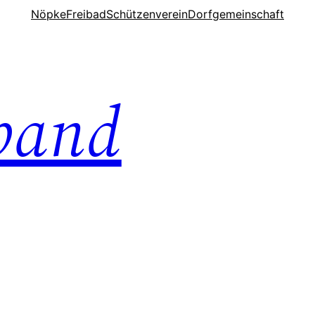
Nöpke
Freibad
Schützenverein
Dorfgemeinschaft
band