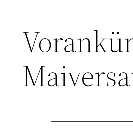
Vorankü
Maivers